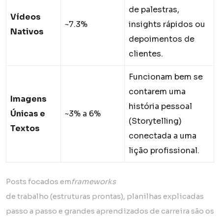
de palestras,
Vídeos
~7.3%
insights rápidos ou
Nativos
depoimentos de
clientes.
Funcionam bem se
contarem uma
Imagens
história pessoal
Únicas e
~3% a 6%
(Storytelling)
Textos
conectada a uma
lição profissional.
Posts focados em
frameworks
de trabalho (estruturas prontas), planilhas explicadas
passo a passo e grandes aprendizados de carreira são os