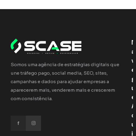
N
A
V
Somos uma agência de estratégias digitais que
E
une tráfego pago, social media, SEO, sites,
G
campanhas e dados para ajudar empresas a
U
aparecerem mais, venderem mais e crescerem
E
com consistência.
A
Q
U
I