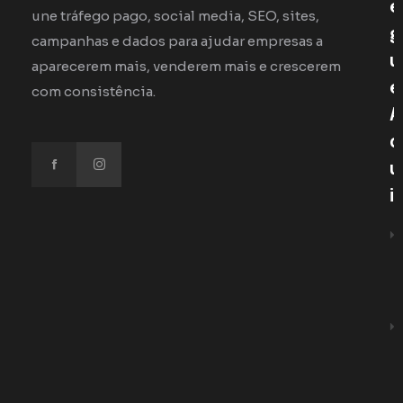
E
une tráfego pago, social media, SEO, sites,
G
campanhas e dados para ajudar empresas a
U
aparecerem mais, venderem mais e crescerem
E
com consistência.
A
Q
U
I