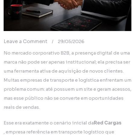
Leave a Comment
/
29/05/2026
No mercado corporativo B2B, a presença digital de uma
marca não pode ser apenas institucional; ela precisa ser
uma ferramenta ativa de aquisição de novos clientes.
Muitas empresas de transporte e logística enfrentam um
problema comum: até possuem um site e geram acessos,
mas esse público não se converte em oportunidades
reais de vendas.
Esse era exatamente o cenário inicial da
Red Cargas
, empresa referência em transporte logístico que