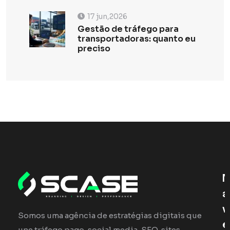
17 jun,2026
Gestão de tráfego para
transportadoras: quanto eu
preciso
N
A
V
Somos uma agência de estratégias digitais que
E
une tráfego pago, social media, SEO, sites,