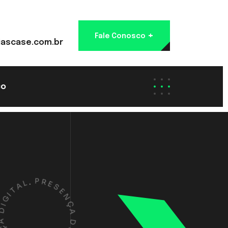
+
Fale Conosco
ascase.com.br
co
L
A
.
P
T
R
I
G
E
S
I
D
E
N
A
Ç
Ç
A
N