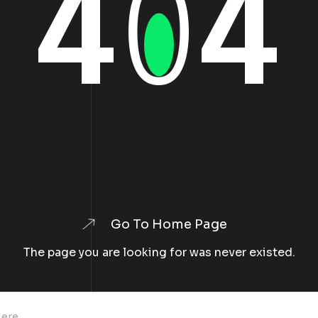
4
0
4
Go To Home Page
The page you are looking for was never existed.