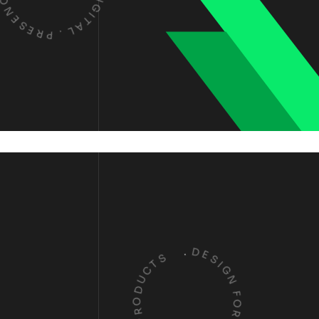
E
D
S
I
G
E
R
I
T
P
A
.
L
S
.
T
D
C
E
U
S
D
I
O
G
R
N
P
F
L