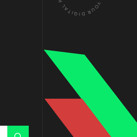
O
A
R
T
Y
I
G
O
I
U
D
R