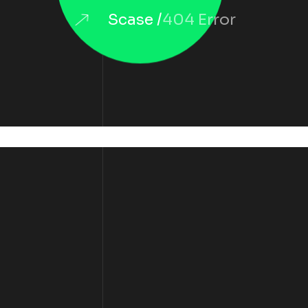
Scase
404 Error