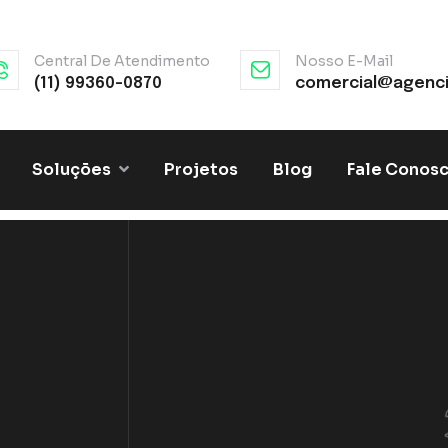
Central De Atendimento
Nosso E-Mail
(11) 99360-0870
comercial@agenci
Soluções
Projetos
Blog
Fale Conos